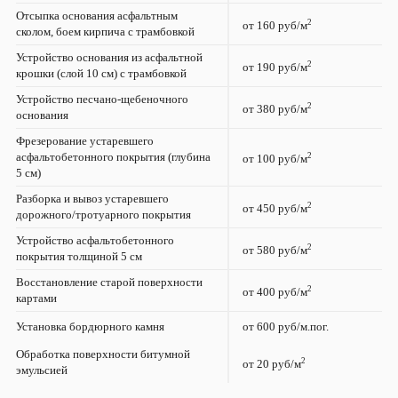
Отсыпка основания асфальтным
2
от 160 руб/м
сколом, боем кирпича с трамбовкой
Устройство основания из асфальтной
2
от 190 руб/м
крошки (слой 10 см) с трамбовкой
Устройство песчано-щебеночного
2
от 380 руб/м
основания
Фрезерование устаревшего
асфальтобетонного покрытия (глубина
2
от 100 руб/м
5 см)
Разборка и вывоз устаревшего
2
от 450 руб/м
дорожного/тротуарного покрытия
Устройство асфальтобетонного
2
от 580 руб/м
покрытия толщиной 5 см
Восстановление старой поверхности
2
от 400 руб/м
картами
Установка бордюрного камня
от 600 руб/м.пог.
Обработка поверхности битумной
2
от 20 руб/м
эмульсией