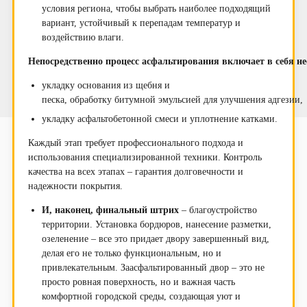
условия региона, чтобы выбрать наиболее подходящий
вариант, устойчивый к перепадам температур и
воздействию влаги.
Непосредственно
процесс
асфальтирования
включает
в
себя
не
укладку
основания
из
щебня
и
песка,
обработку
битумной
эмульсией
для
улучшения
адгезии
,
укладку
асфальтобетонной
смеси
и уплотнение катками.
Каждый этап требует профессионального подхода и
использования специализированной техники. Контроль
качества на всех этапах – гарантия долговечности и
надежности покрытия.
И, наконец, финальный штрих
– благоустройство
территории. Установка бордюров, нанесение разметки,
озеленение – все это придает двору завершенный вид,
делая его не только функциональным, но и
привлекательным. Заасфальтированный двор – это не
просто ровная поверхность, но и важная часть
комфортной городской среды, создающая уют и